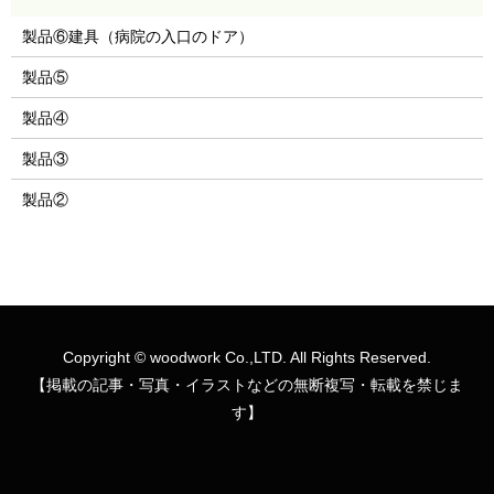
製品⑥建具（病院の入口のドア）
製品⑤
製品④
製品③
製品②
Copyright © woodwork Co.,LTD. All Rights Reserved.
【掲載の記事・写真・イラストなどの無断複写・転載を禁じま
す】