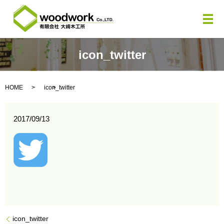
メ
icon_twitter
HOME
icon_twitter
2017/09/13
icon_twitter