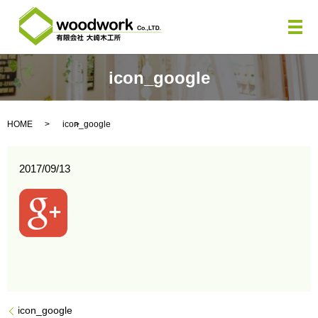
メ
icon_google
HOME
icon_google
2017/09/13
icon_google