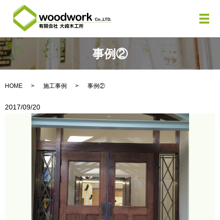
メ
事例②
HOME
施工事例
事例②
2017/09/20